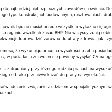
ą do najbardziej niebezpiecznych zawodów na świecie. Do
nego typu konstrukcjach budowlanych, rusztowaniach, drab
acownik będzie musiał przede wszystkim wykazać się ogr
estrzeganie wszelkich zasad BHP. Nie wszyscy zdają sobie
kwencji doprowadzić zarówno do utraty zdrowia, jak i życ
domość, że wykonując prace na wysokości trzeba posiadać 
e są w posiadaniu zezwoleń nie powinny wysyłać CV na ogł
jest zatrudniony przy różnego rodzaju pracach na wysokoś
skiego o braku przeciwwskazań do pracy na wysokości.
 zaświadczenie związanie z udziałem w specjalistycznym 
unkach.