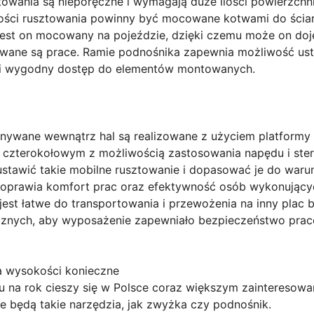
owania są nieporęczne i wymagają duże ilości powierzchni
ości rusztowania powinny być mocowane kotwami do ściany
jest on mocowany na pojeździe, dzięki czemu może on do
wane są prace. Ramie podnośnika zapewnia możliwość ust
li wygodny dostęp do elementów montowanych.
nywane wewnątrz hal są realizowane z użyciem platformy
czterokołowym z możliwością zastosowania napędu i ster
awić takie mobilne rusztowanie i dopasować je do warun
poprawia komfort prac oraz efektywność osób wykonujący
 jest łatwe do transportowania i przewożenia na inny plac
icznych, aby wyposażenie zapewniało bezpieczeństwo pr
a wysokości konieczne
u na rok cieszy się w Polsce coraz większym zainteresow
e będą takie narzędzia, jak zwyżka czy podnośnik.