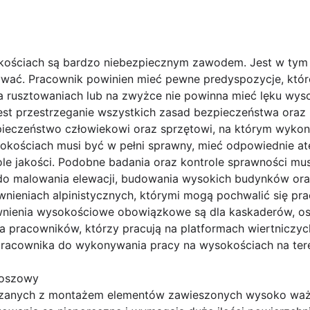
kościach są bardzo niebezpiecznym zawodem. Jest w tym w
ać. Pracownik powinien mieć pewne predyspozycje, które
 rusztowaniach lub na zwyżce nie powinna mieć lęku wys
est przestrzeganie wszystkich zasad bezpieczeństwa oraz h
ieczeństwo człowiekowi oraz sprzętowi, na którym wykon
kościach musi być w pełni sprawny, mieć odpowiednie at
le jakości. Podobne badania oraz kontrole sprawności mu
do malowania elewacji, budowania wysokich budynków oraz
wnieniach alpinistycznych, którymi mogą pochwalić się p
wnienia wysokościowe obowiązkowe są dla kaskaderów, os
 pracowników, którzy pracują na platformach wiertniczych
racownika do wykonywania pracy na wysokościach na teren
koszowy
zanych z montażem elementów zawieszonych wysoko ważn