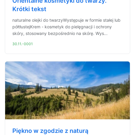
Orientalne kosmetyki do twarzy.
Krótki tekst
naturalne olejki do twarzyWystępuje w formie stałej lub
półtłustejKrem - kosmetyk do pielęgnacji i ochrony
skóry, stosowany bezpośrednio na skórę. Wys...
30.11.-0001
Piękno w zgodzie z naturą