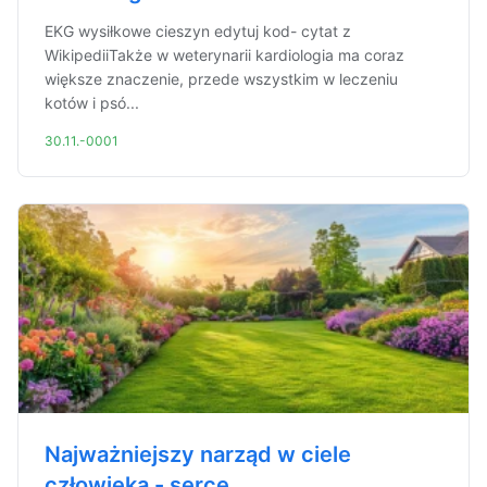
EKG wysiłkowe cieszyn edytuj kod- cytat z
WikipediiTakże w weterynarii kardiologia ma coraz
większe znaczenie, przede wszystkim w leczeniu
kotów i psó...
30.11.-0001
Najważniejszy narząd w ciele
człowieka - serce