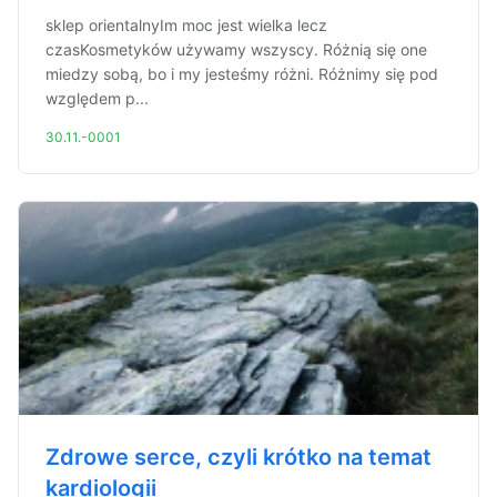
sklep orientalnyIm moc jest wielka lecz
czasKosmetyków używamy wszyscy. Różnią się one
miedzy sobą, bo i my jesteśmy różni. Różnimy się pod
względem p...
30.11.-0001
Zdrowe serce, czyli krótko na temat
kardiologii