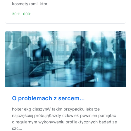
kosmetykami, któr...
30.11.-0001
O problemach z sercem...
holter ekg cieszynW takim przypadku lekarze
najczęściej próbująKażdy człowiek powinien pamiętać
o regularnym wykonywaniu profilaktycznych badań ze
szc...