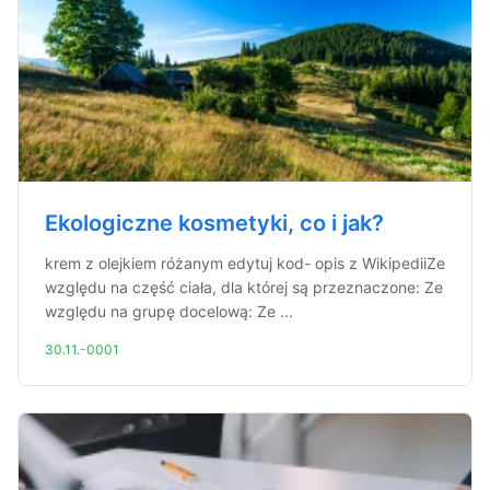
Ekologiczne kosmetyki, co i jak?
krem z olejkiem różanym edytuj kod- opis z WikipediiZe
względu na część ciała, dla której są przeznaczone: Ze
względu na grupę docelową: Ze ...
30.11.-0001