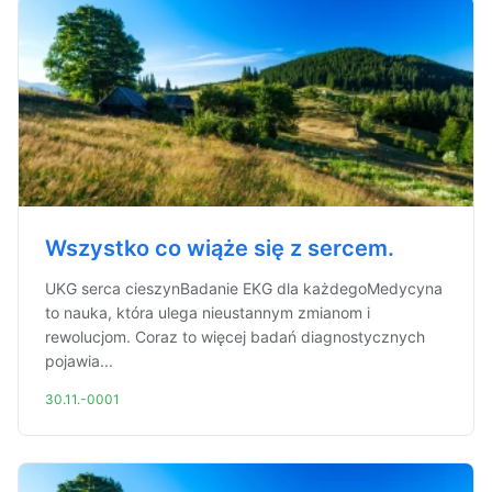
Wszystko co wiąże się z sercem.
UKG serca cieszynBadanie EKG dla każdegoMedycyna
to nauka, która ulega nieustannym zmianom i
rewolucjom. Coraz to więcej badań diagnostycznych
pojawia...
30.11.-0001