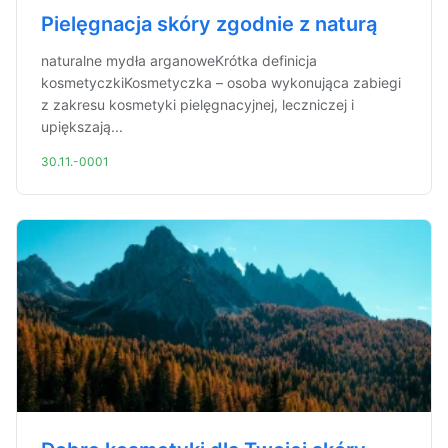
Pielęgnacja skóry zgodnie z naturą
naturalne mydła arganoweKrótka definicja
kosmetyczkiKosmetyczka – osoba wykonująca zabiegi
z zakresu kosmetyki pielęgnacyjnej, leczniczej i
upiększają...
30.11.-0001