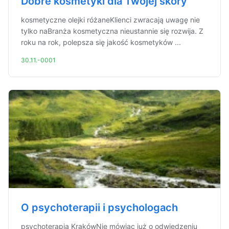
Dobre kosmetyki dla Twojej skóry
kosmetyczne olejki różaneKlienci zwracają uwagę nie
tylko naBranża kosmetyczna nieustannie się rozwija. Z
roku na rok, polepsza się jakość kosmetyków ...
30.11.-0001
O psychoterapii i psychologach
psychoterapia KrakówNie mówiąc już o odwiedzeniu