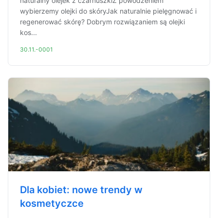
naturalny olejek z czarnuszkiZ powodzeniem
wybierzemy olejki do skóryJak naturalnie pielęgnować i
regenerować skórę? Dobrym rozwiązaniem są olejki
kos...
30.11.-0001
Dla kobiet: nowe trendy w
kosmetyczce