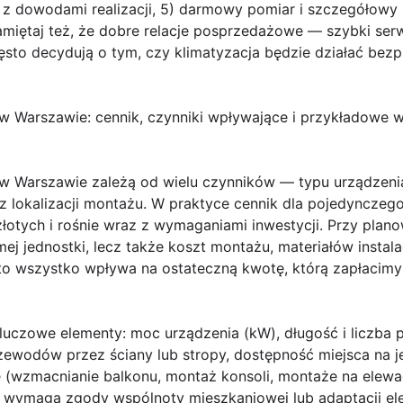
ie z dowodami realizacji, 5) darmowy pomiar i szczegółowy 
Pamiętaj też, że dobre relacje posprzedażowe — szybki ser
to decydują o tym, czy klimatyzacja będzie działać bezp
w Warszawie: cennik, czynniki wpływające i przykładowe w
 w Warszawie
zależą od wielu czynników — typu urządzenia
az lokalizacji montażu. W praktyce cennik dla pojedyncze
 złotych i rośnie wraz z wymaganiami inwestycji. Przy pla
ej jednostki, lecz także koszt montażu, materiałów instala
o wszystko wpływa na ostateczną kwotę, którą zapłacimy 
uczowe elementy: moc urządzenia (kW), długość i liczba 
ewodów przez ściany lub stropy, dostępność miejsca na j
(wzmacnianie balkonu, montaż konsoli, montaże na elewac
cja wymaga zgody wspólnoty mieszkaniowej lub adaptacji el