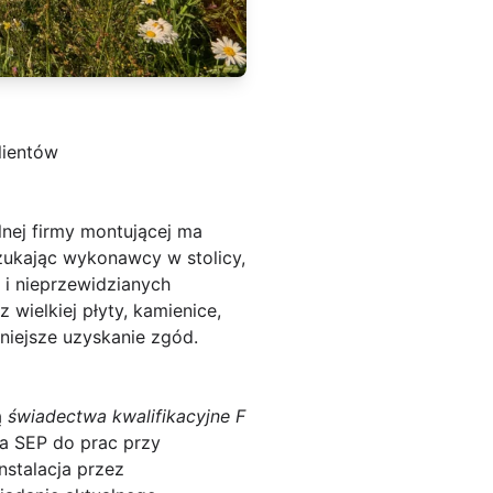
lientów
nej firmy montującej ma
Szukając wykonawcy w stolicy,
 i nieprzewidzianych
wielkiej płyty, kamienice,
wniejsze uzyskanie zgód.
ą
świadectwa kwalifikacyjne F
ia SEP do prac przy
nstalacja przez