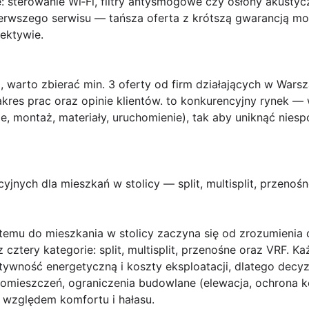
 sterowanie Wi‑Fi, filtry antysmogowe czy osłony akustycz
pierwszego serwisu — tańsza oferta z krótszą gwarancją 
pektywie.
 warto zbierać min. 3 oferty od firm działających w War
res prac oraz opinie klientów.
to konkurencyjny rynek —
e, montaż, materiały, uruchomienie), tak aby uniknąć nies
jnych dla mieszkań w stolicy — split, multisplit, przenośn
emu do mieszkania w stolicy zaczyna się od zrozumienia
z cztery kategorie:
split
,
multisplit
,
przenośne
oraz
VRF
. Ka
wność energetyczną i koszty eksploatacji, dlatego decy
 pomieszczeń, ograniczenia budowlane (elewacja, ochrona 
 względem komfortu i hałasu.