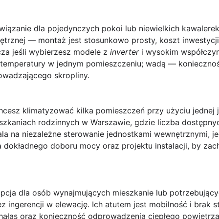
wiązanie dla pojedynczych pokoi lub niewielkich kawalerek
ętrznej — montaż jest stosunkowo prosty, koszt inwestycj
za jeśli wybierzesz modele z
inverter
i wysokim współczyn
la temperatury w jednym pomieszczeniu; wadą — koniecznoś
owadzającego skropliny.
hcesz klimatyzować kilka pomieszczeń przy użyciu jednej j
zkaniach rodzinnych w Warszawie, gdzie liczba dostępnych
ala na niezależne sterowanie jednostkami wewnętrznymi, jed
a dokładnego doboru mocy oraz projektu instalacji, by za
pcja dla osób wynajmujących mieszkanie lub potrzebujący
 ingerencji w elewację. Ich atutem jest mobilność i brak
hałas oraz konieczność odprowadzenia ciepłego powietrza 