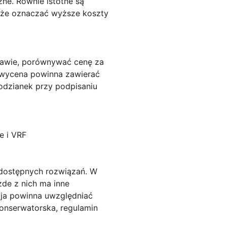
ne. Równie istotne są
może oznaczać wyższe koszty
szawie, porównywać cenę za
 wycena powinna zawierać
podzianek przy podpisaniu
e i VRF
 dostępnych rozwiązań. W
żde z nich ma inne
zja powinna uwzględniać
konserwatorska, regulamin