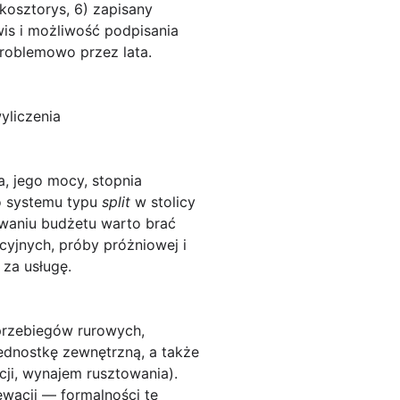
kosztorys, 6) zapisany
wis i możliwość podpisania
roblemowo przez lata.
yliczenia
, jego mocy, stopnia
go systemu typu
split
w stolicy
nowaniu budżetu warto brać
cyjnych, próby próżniowej i
za usługę.
przebiegów rurowych,
ednostkę zewnętrzną, a także
ji, wynajem rusztowania).
ewacji — formalności te