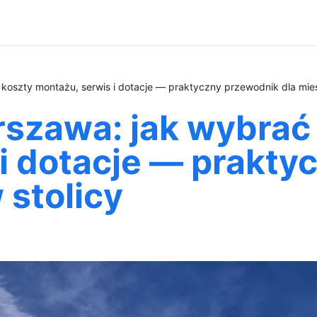
 koszty montażu, serwis i dotacje — praktyczny przewodnik dla mie
szawa: jak wybrać 
i dotacje — prakty
stolicy