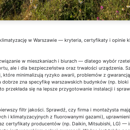
limatyzację w Warszawie — kryteria, certyfikaty i opinie k
związanie w mieszkaniach i biurach — dlatego wybór rzetel
ortu, ale i dla bezpieczeństwa oraz trwałości urządzenia. 
i, które minimalizują ryzyko awarii, problemów z gwarancją
dobrze zna specyfikę warszawskich budynków (np. bloki z 
to przekłada się na lepsze przygotowanie instalacji i spra
ierwszy filtr jakości. Sprawdź, czy firma i montażysta maj
ych i klimatyzacyjnych z fluorowanymi gazami), uprawnien
az certyfikaty producentów (np. Daikin, Mitsubishi, LG) — i