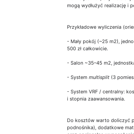
mogą wydłużyć realizację i p
Przykładowe wyliczenia (orie
- Mały pokój (~25 m2), jedn
500 zł całkowicie.
- Salon ~35–45 m2, jednostk
- System
multisplit
(3 pomiesz
- System VRF / centralny: kos
i stopnia zaawansowania.
Do kosztów warto doliczyć p
podnośnika), dodatkowe mater