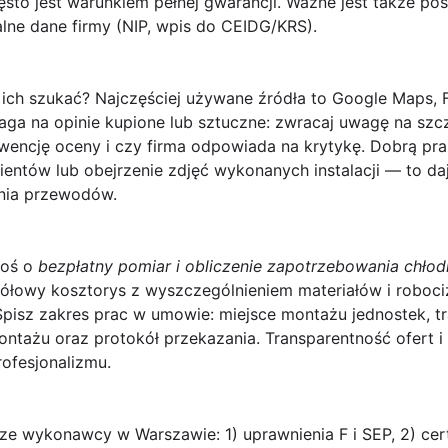
to jest warunkiem pełnej gwarancji. Ważne jest także pos
lne dane firmy (NIP, wpis do CEIDG/KRS).
 ich szukać? Najczęściej używane źródła to Google Maps,
waga na opinie kupione lub sztuczne: zwracaj uwagę na szcze
wencję oceny i czy firma odpowiada na krytykę. Dobrą pra
ientów lub obejrzenie zdjęć wykonanych instalacji — to daj
enia przewodów.
roś o
bezpłatny pomiar i obliczenie zapotrzebowania chło
gółowy kosztorys z wyszczególnieniem materiałów i robocizn
 Spisz zakres prac w umowie: miejsce montażu jednostek, t
 montażu oraz protokół przekazania. Transparentność ofert
rofesjonalizmu.
e wykonawcy w Warszawie: 1) uprawnienia F i SEP, 2) cert