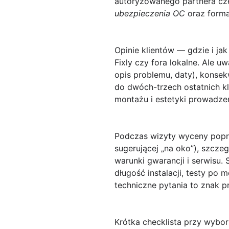
autoryzowanego partnera częs
ubezpieczenia OC
oraz forma
Opinie klientów
— gdzie i jak
Fixly czy fora lokalne. Ale u
opis problemu, daty), konsek
do dwóch-trzech ostatnich kl
montażu i estetyki prowadz
Podczas wizyty wyceny pop
sugerującej „na oko”), szcze
warunki gwarancji i serwisu.
długość instalacji, testy po
techniczne pytania to znak p
Krótka checklista
przy wyborz