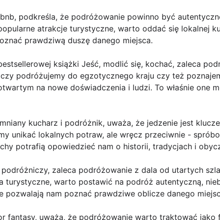
Airbnb, podkreśla, że podróżowanie powinno być autentyczne
pularne atrakcje turystyczne, warto oddać się lokalnej kuc
poznać prawdziwą duszę danego miejsca.
 bestsellerowej książki Jeść, modlić się, kochać, zaleca p
, czy podróżujemy do egzotycznego kraju czy też poznaj
twartym na nowe doświadczenia i ludzi. To właśnie one mo
mniany kucharz i podróżnik, uważa, że jedzenie jest kluc
my unikać lokalnych potraw, ale wręcz przeciwnie - sprób
hy potrafią opowiedzieć nam o historii, tradycjach i obyc
z podróżniczy, zaleca podróżowanie z dala od utartych sz
a turystyczne, warto postawić na podróż autentyczną, nieb
ne pozwalają nam poznać prawdziwe oblicze danego miejsc
utor fantasy, uważa, że podróżowanie warto traktować jako