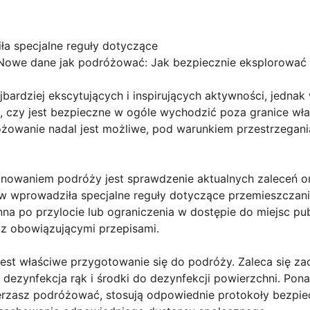
a specjalne reguły dotyczące
owe dane jak podróżować: Jak bezpiecznie eksplorować 
jbardziej ekscytujących i inspirujących aktywności, jedna
ę, czy jest bezpieczne w ogóle wychodzić poza granice wł
żowanie nadal jest możliwe, pod warunkiem przestrzegani
nowaniem podróży jest sprawdzenie aktualnych zaleceń o
wprowadziła specjalne reguły dotyczące przemieszczania s
na po przylocie lub ograniczenia w dostępie do miejsc pub
 z obowiązującymi przepisami.
st właściwe przygotowanie się do podróży. Zaleca się za
, dezynfekcja rąk i środki do dezynfekcji powierzchni. Pon
erzasz podróżować, stosują odpowiednie protokoły bezpiec