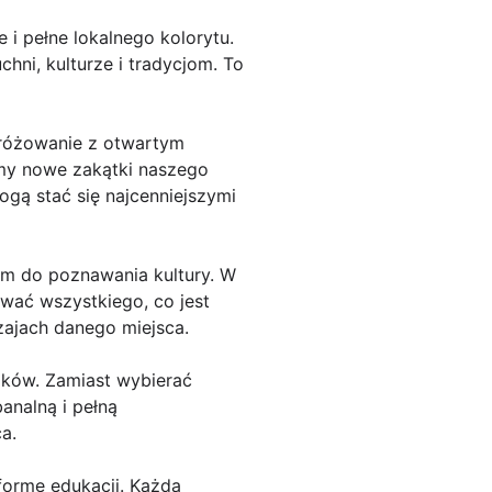
 i pełne lokalnego kolorytu.
hni, kulturze i tradycjom. To
odróżowanie z otwartym
emy nowe zakątki naszego
gą stać się najcenniejszymi
zem do poznawania kultury. W
ować wszystkiego, co jest
zajach danego miejsca.
laków. Zamiast wybierać
analną i pełną
a.
 formę edukacji. Każda