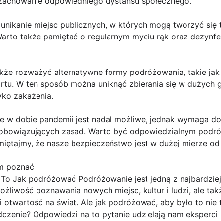
zachowanie odpowiedniego dystansu społecznego.
 unikanie miejsc publicznych, w których mogą tworzyć się 
Warto także pamiętać o regularnym myciu rąk oraz dezynf
akże rozważyć alternatywne formy podróżowania, takie j
tu. W ten sposób można uniknąć zbierania się w dużych g
yko zakażenia.
 w dobie pandemii jest nadal możliwe, jednak wymaga 
a obowiązujących zasad. Warto być odpowiedzialnym podróż
Pamiętajmy, że nasze bezpieczeństwo jest w dużej mierze o
am poznać
o Jak podróżować Podróżowanie jest jedną z najbardziej
żliwość poznawania nowych miejsc, kultur i ludzi, ale tak
 otwartość na świat. Ale jak podróżować, aby było to nie 
czenie? Odpowiedzi na to pytanie udzielają nam eksperci 