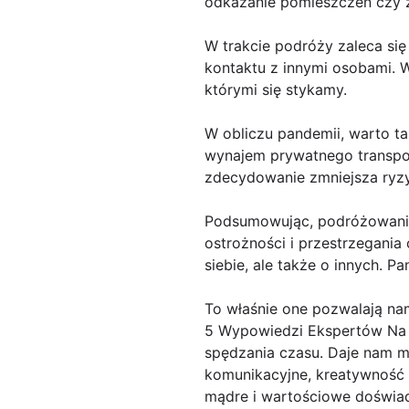
odkażanie pomieszczeń czy 
W trakcie podróży zaleca się
kontaktu z innymi osobami. 
którymi się stykamy.
W obliczu pandemii, warto t
wynajem prywatnego transpor
zdecydowanie zmniejsza ryz
Podsumowując, podróżowanie
ostrożności i przestrzegani
siebie, ale także o innych. 
To właśnie one pozwalają n
5 Wypowiedzi Ekspertów Na T
spędzania czasu. Daje nam mo
komunikacyjne, kreatywność i
mądre i wartościowe doświad