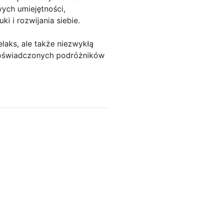
wych umiejętności,
i i rozwijania siebie.
aks, ale także niezwykłą
doświadczonych podróżników