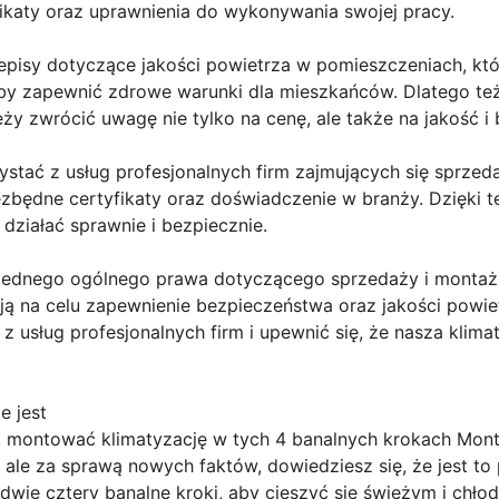
ikaty oraz uprawnienia do wykonywania swojej pracy.
zepisy dotyczące jakości powietrza w pomieszczeniach, któr
aby zapewnić zdrowe warunki dla mieszkańców. Dlatego też
ży zwrócić uwagę nie tylko na cenę, ale także na jakość i
ystać z usług profesjonalnych firm zajmujących się sprzed
iezbędne certyfikaty oraz doświadczenie w branży. Dzięk
 działać sprawnie i bezpiecznie.
ednego ogólnego prawa dotyczącego sprzedaży i montażu k
mają na celu zapewnienie bezpieczeństwa oraz jakości powi
z usług profesjonalnych firm i upewnić się, że nasza klima
e jest
k montować klimatyzację w tych 4 banalnych krokach Mont
le za sprawą nowych faktów, dowiedziesz się, że jest to p
edwie cztery banalne kroki, aby cieszyć się świeżym i ch