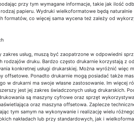
podając przy tym wymagane informacje, takie jak ilość odbi
odzaj papieru. Wydruki wielkoformatowe będą naturalnie
ch formatów, co więcej sama wycena też zależy od wykor
ch
y zakres usług, muszą być zaopatrzone w odpowiedni sprz
 rodzajów druku. Bardzo często drukarnie korzystają z 
ia konkretnej usługi drukarskiej. Można wyróżnić więc ma
ny offsetowe. Ponadto drukarnie mogą posiadać także mas
go w drukarni ma swoje własne zastosowanie. Im więcej r
 szerszy jest jej zakres świadczonych usług drukarskich.
rukowania są maszyny cyfrowe oraz sprzęt wykorzystyw
naświetlająca oraz maszyna offsetowa. Zaplecze techniczn
jąc tym samym na wykonywanie i realizację wielu różneg
sokich nakładach lub przy standardowych, jak i wielkofor