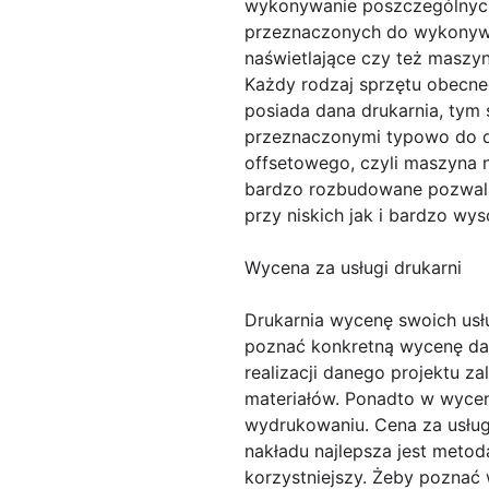
wykonywanie poszczególnych
przeznaczonych do wykonywan
naświetlające czy też maszy
Każdy rodzaj sprzętu obecne
posiada dana drukarnia, tym
przeznaczonymi typowo do d
offsetowego, czyli maszyna 
bardzo rozbudowane pozwala
przy niskich jak i bardzo wy
Wycena za usługi drukarni
Drukarnia wycenę swoich usłu
poznać konkretną wycenę dan
realizacji danego projektu z
materiałów. Ponadto w wyceni
wydrukowaniu. Cena za usług
nakładu najlepsza jest metod
korzystniejszy. Żeby pozna