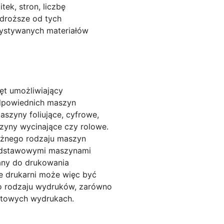
tek, stron, liczbę
 droższe od tych
zystywanych materiałów
ęt umożliwiający
odpowiednich maszyn
szyny foliujące, cyfrowe,
zyny wycinające czy rolowe.
óżnego rodzaju maszyn
 Podstawowymi maszynami
any do drukowania
e drukarni może więc być
o rodzaju wydruków, zarówno
matowych wydrukach.