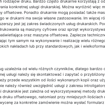
 rodzajów druku. Bardzo często drukarnie korzystają z 
ia konkretnej usługi drukarskiej. Można wyróżnić więc ma
ny offsetowe. Ponadto drukarnie mogą posiadać także mas
go w drukarni ma swoje własne zastosowanie. Im więcej r
 szerszy jest jej zakres świadczonych usług drukarskich.
rukowania są maszyny cyfrowe oraz sprzęt wykorzystyw
naświetlająca oraz maszyna offsetowa. Zaplecze techniczn
jąc tym samym na wykonywanie i realizację wielu różneg
sokich nakładach lub przy standardowych, jak i wielkofor
g uzależnia od wielu różnych czynników, dlatego bardzo c
ej usługi należy się skontaktować i zapytać o przybliżon
ależy przede wszystkim od ilości wykonanych kopii oraz uż
e należy również uwzględnić usługi z zakresu introligators
i drukarskie jest zależna od wykorzystywanej metody dr
a druku offsetowego, natomiast przy mniejszych ilościach 
ć wycenę za konkretne zamówienie można wysłać formular