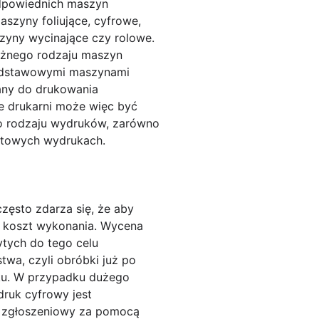
odpowiednich maszyn
szyny foliujące, cyfrowe,
zyny wycinające czy rolowe.
óżnego rodzaju maszyn
 Podstawowymi maszynami
any do drukowania
e drukarni może więc być
o rodzaju wydruków, zarówno
matowych wydrukach.
zęsto zdarza się, że aby
y koszt wykonania. Wycena
ytych do tego celu
twa, czyli obróbki już po
uku. W przypadku dużego
druk cyfrowy jest
z zgłoszeniowy za pomocą