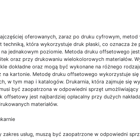
 najczęściej oferowanych, zaraz po druku cyfrowym, meto
st techniką, która wykorzystuje druk płaski, co oznacza ż
ię na jednakowym poziomie. Metoda druku offsetowego jes
bitek oraz przy drukowaniu wielokolorowych materiałów.
kle dokładne oraz mogą być wykonane na różnego rodzaju
 na kartonie. Metodę druku offsetowego wykorzystuje się 
h, w tym map i katalogów. Drukarnia, która zajmuje się w
musi być zaopatrzona w odpowiedni sprzęt umożliwiający
 offsetowy jest najbardziej opłacalny przy dużych nakładac
drukowanych materiałów.
ukarnie
y zakres usług, muszą być zaopatrzone w odpowiedni sprz