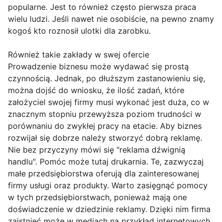
popularne. Jest to również często pierwsza praca
wielu ludzi. Jeśli nawet nie osobiście, na pewno znamy
kogoś kto roznosił ulotki dla zarobku.
Również takie zakłady w swej ofercie
Prowadzenie biznesu może wydawać się prostą
czynnością. Jednak, po dłuższym zastanowieniu się,
można dojść do wniosku, że ilość zadań, które
założyciel swojej firmy musi wykonać jest duża, co w
znacznym stopniu przewyższa poziom trudności w
porównaniu do zwykłej pracy na etacie. Aby biznes
rozwijał się dobrze należy stworzyć dobrą reklamę.
Nie bez przyczyny mówi się "reklama dźwignią
handlu". Pomóc może tutaj drukarnia. Te, zazwyczaj
małe przedsiębiorstwa oferują dla zainteresowanej
firmy usługi oraz produkty. Warto zasięgnąć pomocy
w tych przedsiębiorstwach, ponieważ mają one
doświadczenie w dziedzinie reklamy. Dzięki nim firma
zaistnieć może w mediach na przykład internetowych